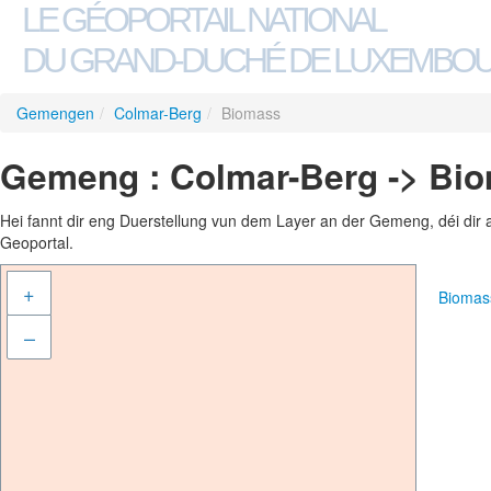
LE GÉOPORTAIL NATIONAL
DU GRAND-DUCHÉ DE LUXEMBO
Gemengen
/
Colmar-Berg
/
Biomass
Gemeng : Colmar-Berg -> Bi
Hei fannt dir eng Duerstellung vun dem Layer an der Gemeng, déi dir 
Geoportal.
+
Biomas
–