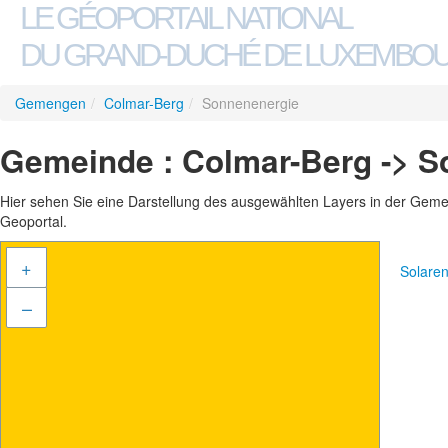
LE GÉOPORTAIL NATIONAL
DU GRAND-DUCHÉ DE LUXEMBO
Gemengen
/
Colmar-Berg
/
Sonnenenergie
Gemeinde : Colmar-Berg -> S
Hier sehen Sie eine Darstellung des ausgewählten Layers in der Gemein
Geoportal.
+
Solare
–