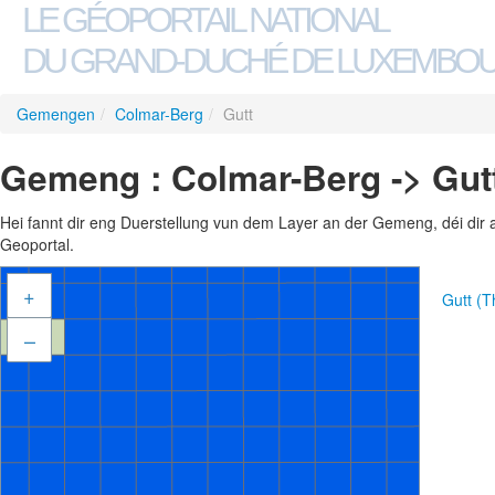
LE GÉOPORTAIL NATIONAL
DU GRAND-DUCHÉ DE LUXEMBO
Gemengen
/
Colmar-Berg
/
Gutt
Gemeng : Colmar-Berg -> Gut
Hei fannt dir eng Duerstellung vun dem Layer an der Gemeng, déi dir 
Geoportal.
+
Gutt (
–