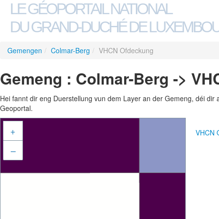
LE GÉOPORTAIL NATIONAL
DU GRAND-DUCHÉ DE LUXEMBO
Gemengen
/
Colmar-Berg
/
VHCN Ofdeckung
Gemeng : Colmar-Berg -> V
Hei fannt dir eng Duerstellung vun dem Layer an der Gemeng, déi dir 
Geoportal.
+
VHCN O
–