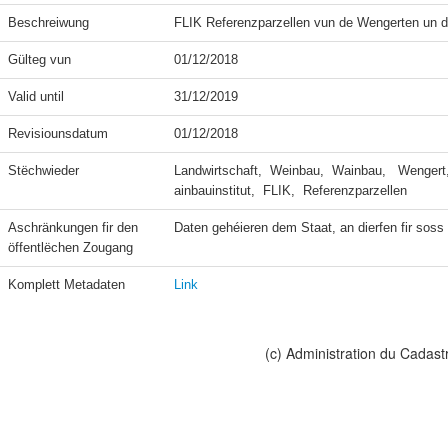
Beschreiwung
FLIK Referenzparzellen vun de Wengerten un d
Gülteg vun
01/12/2018
Valid until
31/12/2019
Revisiounsdatum
01/12/2018
Stëchwieder
Landwirtschaft,  Weinbau,  Wainbau,   Wengert,
ainbauinstitut,  FLIK,  Referenzparzellen
Aschränkungen fir den 
Daten gehéieren dem Staat, an dierfen fir soss n
öffentlëchen Zougang
Komplett Metadaten
Link
(c) Administration du Cadast