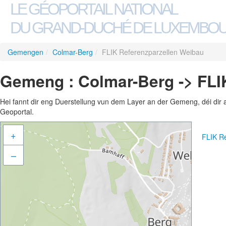
LE GÉOPORTAIL NATIONAL
DU GRAND-DUCHÉ DE LUXEMBO
Gemengen
/
Colmar-Berg
/
FLIK Referenzparzellen Weibau
Gemeng : Colmar-Berg -> FLI
Hei fannt dir eng Duerstellung vun dem Layer an der Gemeng, déi dir 
Geoportal.
+
FLIK R
–