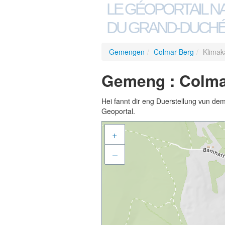
LE GÉOPORTAIL N
DU GRAND-DUCHÉ
Gemengen
/
Colmar-Berg
/
Klimak
Gemeng : Colmar
Hei fannt dir eng Duerstellung vun de
Geoportal.
+
–