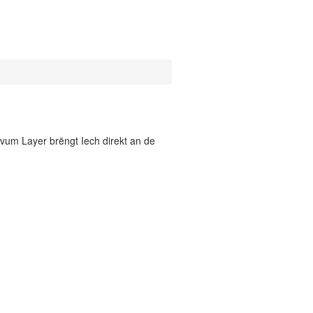
vum Layer brëngt Iech direkt an de