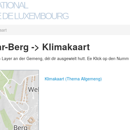
ATIONAL
 DE LUXEMBOURG
aart
-Berg -> Klimakaart
m Layer an der Gemeng, déi dir ausgewielt hutt. Ee Klick op den Numm 
Klimakaart (Thema Allgemeng)