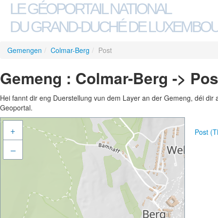
LE GÉOPORTAIL NATIONAL
DU GRAND-DUCHÉ DE LUXEMBO
Gemengen
/
Colmar-Berg
/
Post
Gemeng : Colmar-Berg -> Pos
Hei fannt dir eng Duerstellung vun dem Layer an der Gemeng, déi dir 
Geoportal.
+
Post (
–