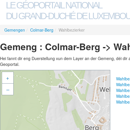
LE GÉOPORTAIL NATIONAL
DU GRAND-DUCHÉ DE LUXEMBO
Gemengen
/
Colmar-Berg
/
Wahlbezierker
Gemeng : Colmar-Berg -> Wah
Hei fannt dir eng Duerstellung vun dem Layer an der Gemeng, déi dir 
Geoportal.
+
Wahlbe
Wahlbe
–
Wahlbe
Wahlbe
Wahlbez