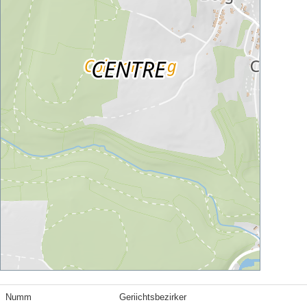
Numm
Geriichtsbezirker