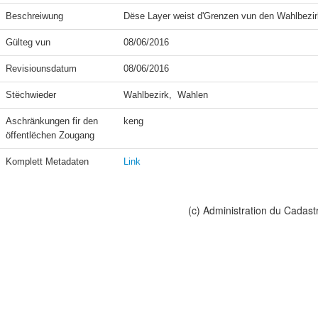
Beschreiwung
Dëse Layer weist d'Grenzen vun den Wahlbezir
Gülteg vun
08/06/2016
Revisiounsdatum
08/06/2016
Stëchwieder
Wahlbezirk,  Wahlen
Aschränkungen fir den 
keng
öffentlëchen Zougang
Komplett Metadaten
Link
(c) Administration du Cadast