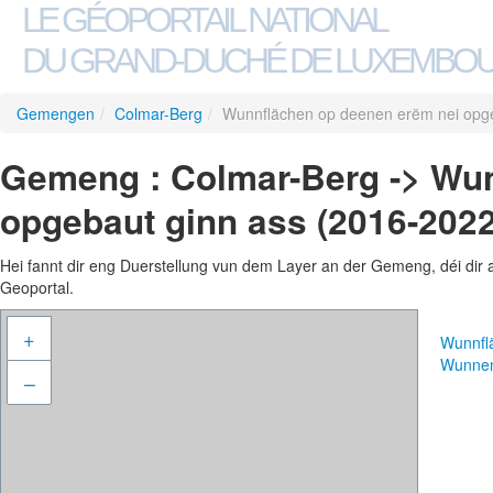
LE GÉOPORTAIL NATIONAL
DU GRAND-DUCHÉ DE LUXEMBO
Gemengen
/
Colmar-Berg
/
Wunnflächen op deenen erëm nei opge
Gemeng : Colmar-Berg -> Wun
opgebaut ginn ass (2016-2022
Hei fannt dir eng Duerstellung vun dem Layer an der Gemeng, déi dir 
Geoportal.
+
Wunnfl
Wunne
–