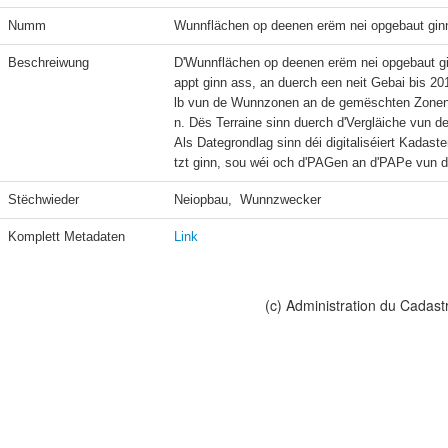
Numm
Wunnflächen op deenen erëm nei opgebaut gin
Beschreiwung
D'Wunnflächen op deenen erëm nei opgebaut gi
appt ginn ass, an duerch een neit Gebai bis 20
lb vun de Wunnzonen an de gemëschten Zonen
n. Dës Terraine sinn duerch d'Vergläiche vun de L
Als Dategrondlag sinn déi digitaliséiert Kadast
tzt ginn, sou wéi och d'PAGen an d'PAPe vun 
Stëchwieder
Neiopbau,  Wunnzwecker
Komplett Metadaten
Link
(c) Administration du Cadast