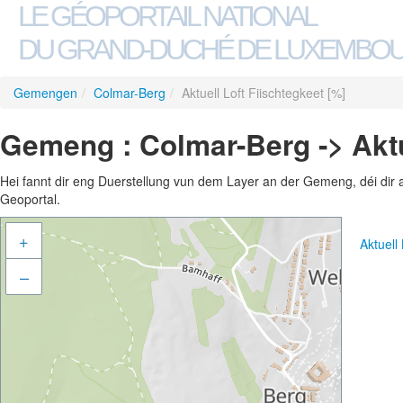
LE GÉOPORTAIL NATIONAL
DU GRAND-DUCHÉ DE LUXEMBO
Gemengen
/
Colmar-Berg
/
Aktuell Loft Fiischtegkeet [%]
Gemeng : Colmar-Berg -> Aktue
Hei fannt dir eng Duerstellung vun dem Layer an der Gemeng, déi dir 
Geoportal.
+
Aktuell
–