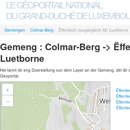
LE GÉOPORTAIL NATIONAL
DU GRAND-DUCHÉ DE LUXEMBO
Gemengen
/
Colmar-Berg
/
Ëffentlech zougänglech AC Luetborne
Gemeng : Colmar-Berg -> Ëff
Luetborne
Hei fannt dir eng Duerstellung vun dem Layer an der Gemeng, déi dir 
Geoportal.
+
Ëffent
Ëffent
–
Ëffent
Ëffent