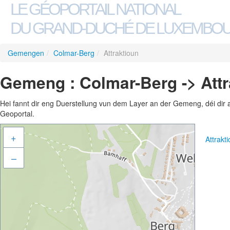
LE GÉOPORTAIL NATIONAL
DU GRAND-DUCHÉ DE LUXEMBO
Gemengen
/
Colmar-Berg
/
Attraktioun
Gemeng : Colmar-Berg -> Attr
Hei fannt dir eng Duerstellung vun dem Layer an der Gemeng, déi dir 
Geoportal.
+
Attrakt
–