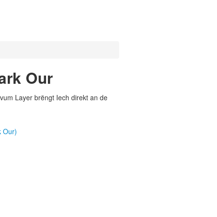
ark Our
vum Layer brëngt Iech direkt an de
 Our)