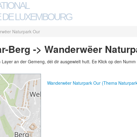
ATIONAL
 DE LUXEMBOURG
wëer Naturpark Our
r-Berg -> Wanderwëer Naturp
m Layer an der Gemeng, déi dir ausgewielt hutt. Ee Klick op den Numm 
Wanderwëer Naturpark Our (Thema Naturpark