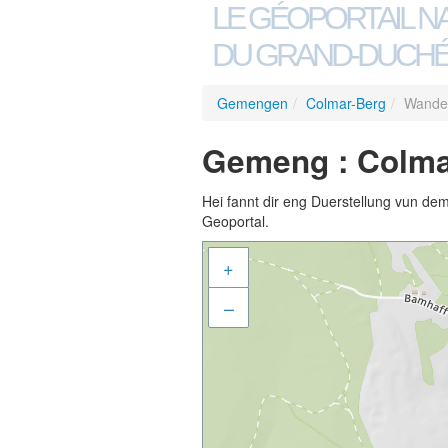
LE GÉOPORTAIL N
DU GRAND-DUCHÉ
Gemengen
/
Colmar-Berg
/
Wander
Gemeng : Colma
Hei fannt dir eng Duerstellung vun de
Geoportal.
+
–