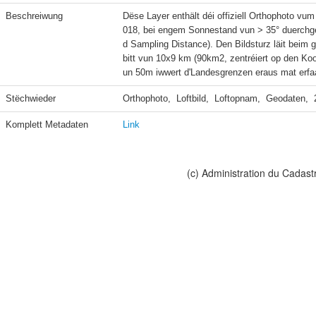
Beschreiwung
Dëse Layer enthält déi offiziell Orthophoto vum 
018, bei engem Sonnestand vun > 35° duerchge
d Sampling Distance). Den Bildsturz läit bei
bitt vun 10x9 km (90km2, zentréiert op den Ko
un 50m iwwert d'Landesgrenzen eraus mat erfa
Stëchwieder
Orthophoto,  Loftbild,  Loftopnam,  Geodaten, 
Komplett Metadaten
Link
(c) Administration du Cadast