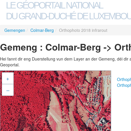
LE GÉOPORTAIL NATIONAL
DU GRAND-DUCHÉ DE LUXEMBO
Gemengen
/
Colmar-Berg
/
Orthophoto 2018 infrarout
Gemeng : Colmar-Berg -> Orth
Hei fannt dir eng Duerstellung vun dem Layer an der Gemeng, déi dir 
Geoportal.
+
Orthop
Orthoph
–