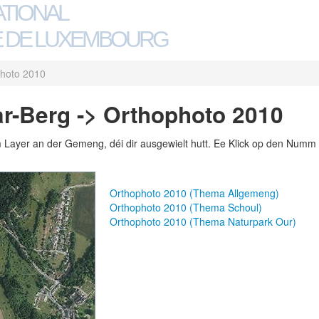
ATIONAL
 DE LUXEMBOURG
hoto 2010
r-Berg -> Orthophoto 2010
m Layer an der Gemeng, déi dir ausgewielt hutt. Ee Klick op den Numm 
Orthophoto 2010 (Thema Allgemeng)
Orthophoto 2010 (Thema Schoul)
Orthophoto 2010 (Thema Naturpark Our)