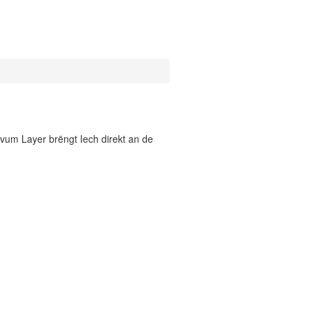
vum Layer brëngt Iech direkt an de