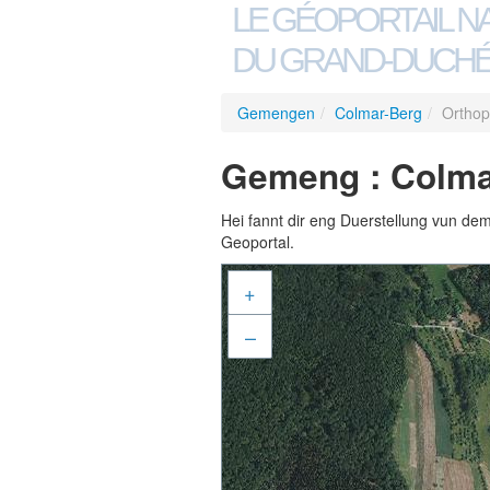
LE GÉOPORTAIL N
DU GRAND-DUCHÉ
Gemengen
/
Colmar-Berg
/
Orthop
Gemeng : Colma
Hei fannt dir eng Duerstellung vun de
Geoportal.
+
–