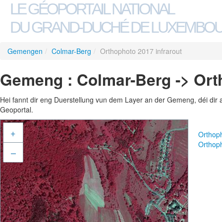
LE GÉOPORTAIL NATIONAL
DU GRAND-DUCHÉ DE LUXEMBO
Gemengen
/
Colmar-Berg
/
Orthophoto 2017 infrarout
Gemeng : Colmar-Berg -> Orth
Hei fannt dir eng Duerstellung vun dem Layer an der Gemeng, déi dir 
Geoportal.
+
Orthop
Orthoph
–