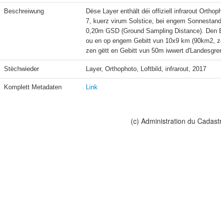
Beschreiwung
Dëse Layer enthält déi offiziell infrarout Ortho
7, kuerz virum Solstice, bei engem Sonnestand
0,20m GSD (Ground Sampling Distance). Den B
ou en op engem Gebitt vun 10x9 km (90km2, ze
zen gëtt en Gebitt vun 50m iwwert d'Landesgre
Stëchwieder
Layer, Orthophoto, Loftbild, infrarout, 2017
Komplett Metadaten
Link
(c) Administration du Cadast