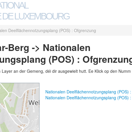
ATIONAL
 DE LUXEMBOURG
alen Deelflächennotzungsplang (POS) : Ofgrenzung
-Berg -> Nationalen
ungsplang (POS) : Ofgrenzun
m Layer an der Gemeng, déi dir ausgewielt hutt. Ee Klick op den Numm 
Nationalen Deelflächennotzungsplang (POS) 
Nationalen Deelflächennotzungsplang (POS) 