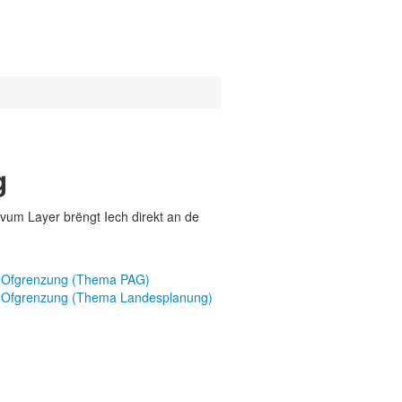
g
vum Layer brëngt Iech direkt an de
: Ofgrenzung (Thema PAG)
: Ofgrenzung (Thema Landesplanung)