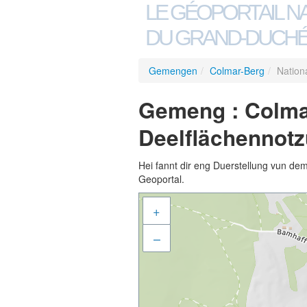
LE GÉOPORTAIL N
DU GRAND-DUCHÉ
Gemengen
/
Colmar-Berg
/
Nation
Gemeng : Colmar
Deelflächennotz
Hei fannt dir eng Duerstellung vun de
Geoportal.
+
–