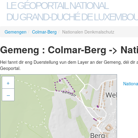
LE GÉOPORTAIL NATIONAL
DU GRAND-DUCHÉ DE LUXEMBO
Gemengen
/
Colmar-Berg
/
Nationalen Denkmalschutz
Gemeng : Colmar-Berg -> Nat
Hei fannt dir eng Duerstellung vun dem Layer an der Gemeng, déi dir 
Geoportal.
+
Nation
–