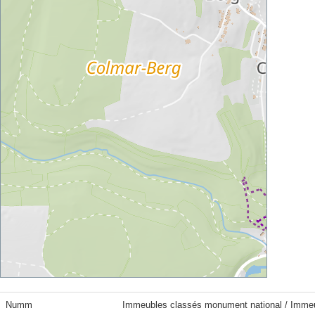
Numm
Immeubles classés monument national / Immeubl