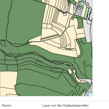
Numm
Layer vun den Kadasterparzellen