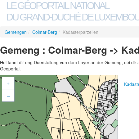
LE GÉOPORTAIL NATIONAL
DU GRAND-DUCHÉ DE LUXEMBO
Gemengen
/
Colmar-Berg
/
Kadasterparzellen
Gemeng : Colmar-Berg -> Kad
Hei fannt dir eng Duerstellung vun dem Layer an der Gemeng, déi dir 
Geoportal.
+
Kadast
–