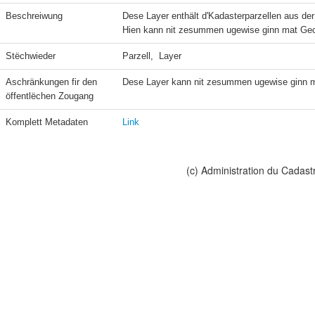
Beschreiwung
Dese Layer enthält d'Kadasterparzellen aus der
Hien kann nit zesummen ugewise ginn mat Geo
Stëchwieder
Parzell,  Layer
Aschränkungen fir den 
Dese Layer kann nit zesummen ugewise ginn m
öffentlëchen Zougang
Komplett Metadaten
Link
(c) Administration du Cadast