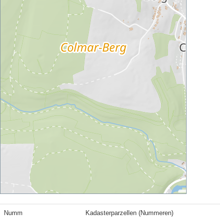
Numm
Kadasterparzellen (Nummeren)