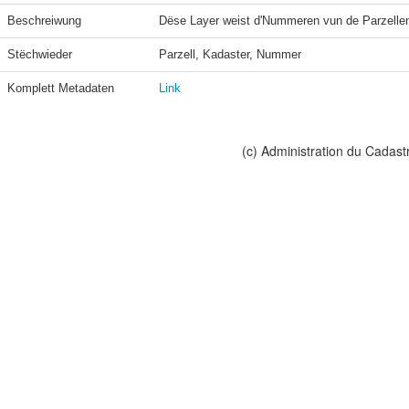
Beschreiwung
Dëse Layer weist d'Nummeren vun de Parzelle
Stëchwieder
Parzell, Kadaster, Nummer
Komplett Metadaten
Link
(c) Administration du Cadast