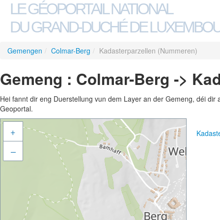
LE GÉOPORTAIL NATIONAL
DU GRAND-DUCHÉ DE LUXEMBO
Gemengen
/
Colmar-Berg
/
Kadasterparzellen (Nummeren)
Gemeng : Colmar-Berg -> Kad
Hei fannt dir eng Duerstellung vun dem Layer an der Gemeng, déi dir 
Geoportal.
+
Kadast
–