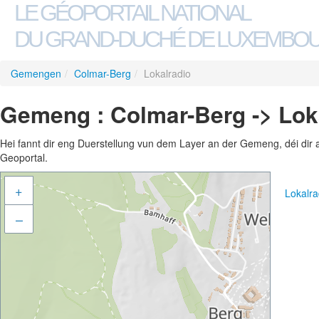
LE GÉOPORTAIL NATIONAL
DU GRAND-DUCHÉ DE LUXEMBO
Gemengen
/
Colmar-Berg
/
Lokalradio
Gemeng : Colmar-Berg -> Lok
Hei fannt dir eng Duerstellung vun dem Layer an der Gemeng, déi dir 
Geoportal.
+
Lokalr
–