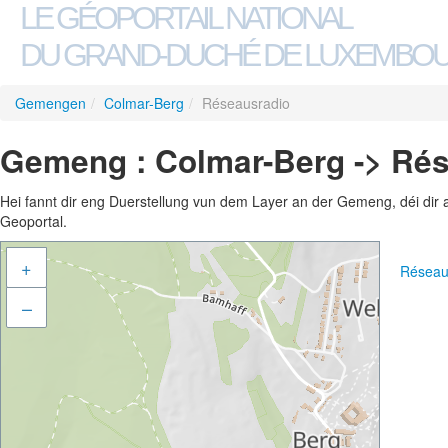
LE GÉOPORTAIL NATIONAL
DU GRAND-DUCHÉ DE LUXEMBO
Gemengen
/
Colmar-Berg
/
Réseausradio
Gemeng : Colmar-Berg -> Ré
Hei fannt dir eng Duerstellung vun dem Layer an der Gemeng, déi dir 
Geoportal.
+
Réseau
–