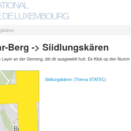
ATIONAL
 DE LUXEMBOURG
ngskären
-Berg -> Siidlungskären
m Layer an der Gemeng, déi dir ausgewielt hutt. Ee Klick op den Numm 
Siidlungskären (Thema STATEC)