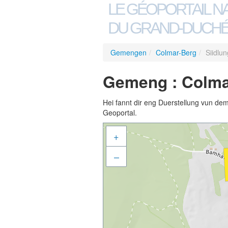
LE GÉOPORTAIL N
DU GRAND-DUCHÉ
Gemengen
/
Colmar-Berg
/
Siidlu
Gemeng : Colmar
Hei fannt dir eng Duerstellung vun de
Geoportal.
+
–