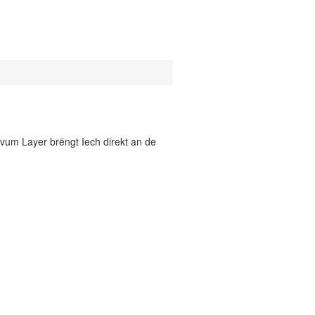
vum Layer brëngt Iech direkt an de