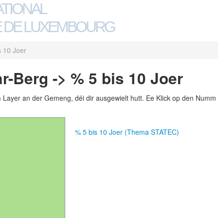
ATIONAL
 DE LUXEMBOURG
s 10 Joer
-Berg -> % 5 bis 10 Joer
m Layer an der Gemeng, déi dir ausgewielt hutt. Ee Klick op den Numm 
% 5 bis 10 Joer (Thema STATEC)