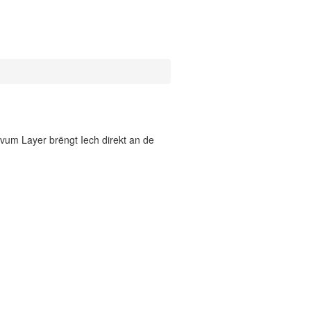
vum Layer brëngt Iech direkt an de