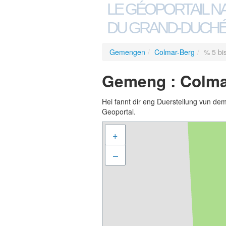
LE GÉOPORTAIL N
DU GRAND-DUCHÉ
Gemengen
/
Colmar-Berg
/
% 5 bi
Gemeng : Colmar
Hei fannt dir eng Duerstellung vun de
Geoportal.
+
–