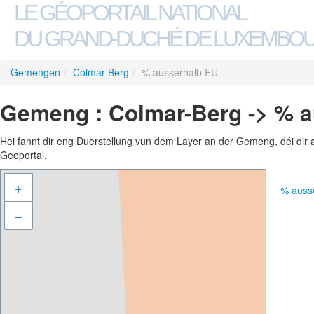
LE GÉOPORTAIL NATIONAL
DU GRAND-DUCHÉ DE LUXEMBO
Gemengen
/
Colmar-Berg
/
% ausserhalb EU
Gemeng : Colmar-Berg -> % 
Hei fannt dir eng Duerstellung vun dem Layer an der Gemeng, déi dir 
Geoportal.
+
% auss
–