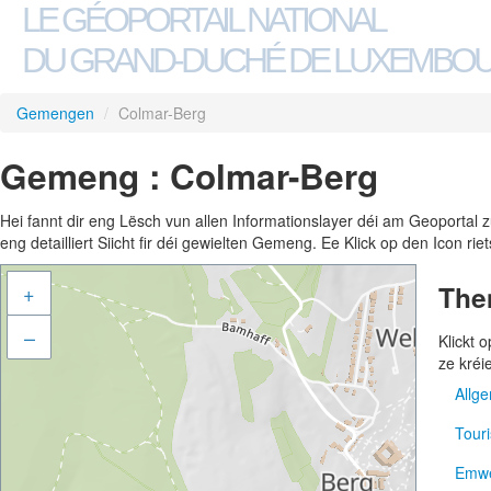
LE GÉOPORTAIL NATIONAL
DU GRAND-DUCHÉ DE LUXEMBO
Gemengen
/
Colmar-Berg
Gemeng : Colmar-Berg
Hei fannt dir eng Lësch vun allen Informationslayer déi am Geoportal
eng detailliert Siicht fir déi gewielten Gemeng. Ee Klick op den Icon r
The
+
–
Klickt
ze kréi
Allg
Tour
Adre
Emwe
Gem