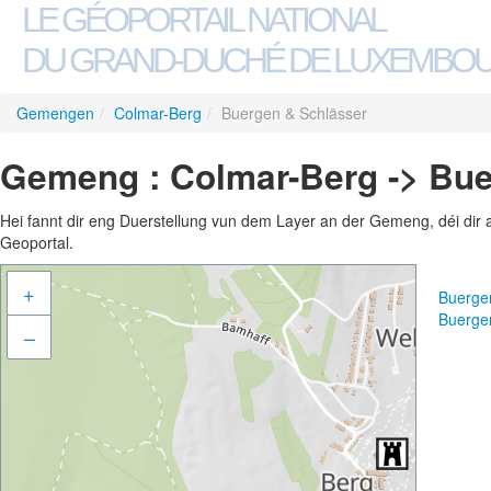
LE GÉOPORTAIL NATIONAL
DU GRAND-DUCHÉ DE LUXEMBO
Gemengen
/
Colmar-Berg
/
Buergen & Schlässer
Gemeng : Colmar-Berg -> Bue
Hei fannt dir eng Duerstellung vun dem Layer an der Gemeng, déi dir 
Geoportal.
+
Buerge
Buerge
–