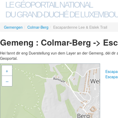
LE GÉOPORTAIL NATIONAL
DU GRAND-DUCHÉ DE LUXEMBO
Gemengen
/
Colmar-Berg
/
Escapardenne Lee & Eislek Trail
Gemeng : Colmar-Berg -> Esc
Hei fannt dir eng Duerstellung vun dem Layer an der Gemeng, déi dir 
Geoportal.
+
Escapar
Escapar
–