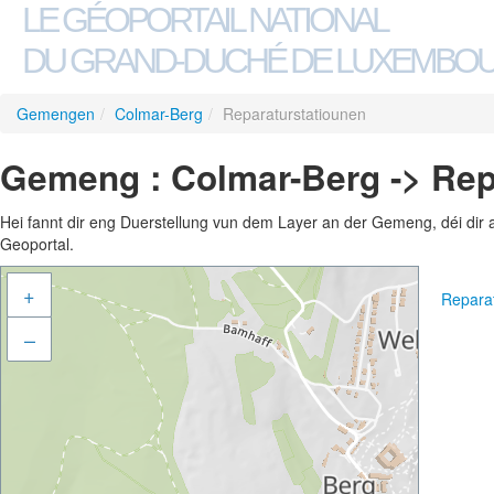
LE GÉOPORTAIL NATIONAL
DU GRAND-DUCHÉ DE LUXEMBO
Gemengen
/
Colmar-Berg
/
Reparaturstatiounen
Gemeng : Colmar-Berg -> Rep
Hei fannt dir eng Duerstellung vun dem Layer an der Gemeng, déi dir 
Geoportal.
+
Repara
–