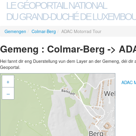
LE GÉOPORTAIL NATIONAL
DU GRAND-DUCHÉ DE LUXEMBO
Gemengen
/
Colmar-Berg
/
ADAC Motorrad Tour
Gemeng : Colmar-Berg -> AD
Hei fannt dir eng Duerstellung vun dem Layer an der Gemeng, déi dir 
Geoportal.
+
ADAC M
–