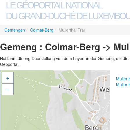
LE GÉOPORTAIL NATIONAL
DU GRAND-DUCHÉ DE LUXEMBO
Gemengen
/
Colmar-Berg
/
Mullerthal Trail
Gemeng : Colmar-Berg -> Mulle
Hei fannt dir eng Duerstellung vun dem Layer an der Gemeng, déi dir 
Geoportal.
+
Mullert
Mullert
–