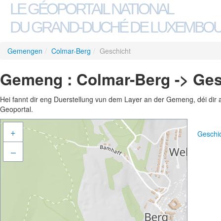
LE GÉOPORTAIL NATIONAL
DU GRAND-DUCHÉ DE LUXEMBO
Gemengen
/
Colmar-Berg
/
Geschicht
Gemeng : Colmar-Berg -> Ges
Hei fannt dir eng Duerstellung vun dem Layer an der Gemeng, déi dir 
Geoportal.
+
Geschi
–