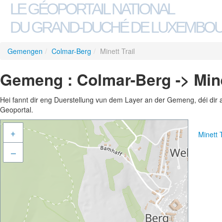
LE GÉOPORTAIL NATIONAL
DU GRAND-DUCHÉ DE LUXEMBO
Gemengen
/
Colmar-Berg
/
Minett Trail
Gemeng : Colmar-Berg -> Mine
Hei fannt dir eng Duerstellung vun dem Layer an der Gemeng, déi dir 
Geoportal.
+
Minett 
–