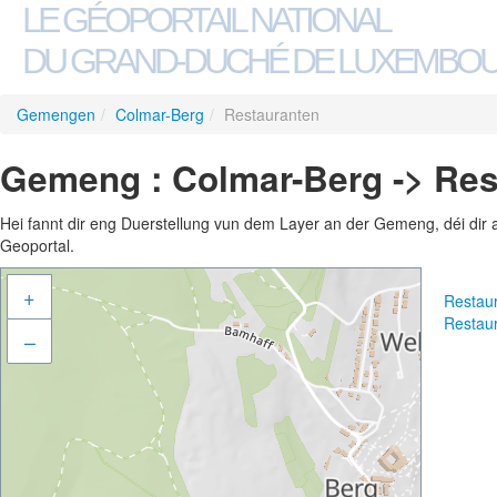
LE GÉOPORTAIL NATIONAL
DU GRAND-DUCHÉ DE LUXEMBO
Gemengen
/
Colmar-Berg
/
Restauranten
Gemeng : Colmar-Berg -> Res
Hei fannt dir eng Duerstellung vun dem Layer an der Gemeng, déi dir 
Geoportal.
+
Restau
Restau
–