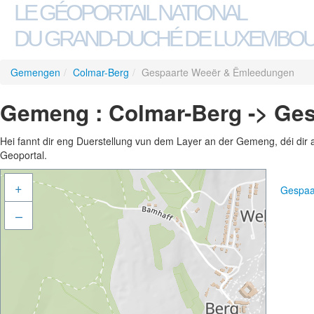
LE GÉOPORTAIL NATIONAL
DU GRAND-DUCHÉ DE LUXEMBO
Gemengen
/
Colmar-Berg
/
Gespaarte Weeër & Ëmleedungen
Gemeng : Colmar-Berg -> Ge
Hei fannt dir eng Duerstellung vun dem Layer an der Gemeng, déi dir 
Geoportal.
+
Gespaa
–