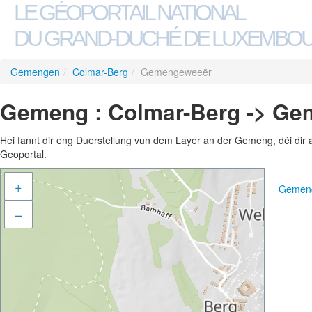
LE GÉOPORTAIL NATIONAL
DU GRAND-DUCHÉ DE LUXEMBO
Gemengen
/
Colmar-Berg
/
Gemengeweeër
Gemeng : Colmar-Berg -> G
Hei fannt dir eng Duerstellung vun dem Layer an der Gemeng, déi dir 
Geoportal.
+
Gemeng
–