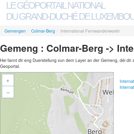
LE GÉOPORTAIL NATIONAL
DU GRAND-DUCHÉ DE LUXEMBO
Gemengen
/
Colmar-Berg
/
International Fernwanderweeër
Gemeng : Colmar-Berg -> Int
Hei fannt dir eng Duerstellung vun dem Layer an der Gemeng, déi dir 
Geoportal.
+
Intern
Intern
–