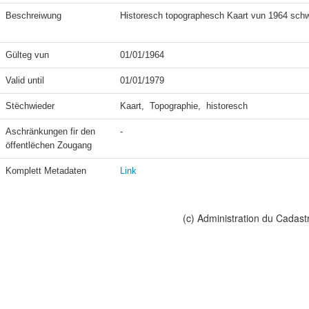
Beschreiwung
Historesch topographesch Kaart vun 1964 schw
Gülteg vun
01/01/1964
Valid until
01/01/1979
Stëchwieder
Kaart,  Topographie,  historesch
Aschränkungen fir den 
-
öffentlëchen Zougang
Komplett Metadaten
Link
(c) Administration du Cadast