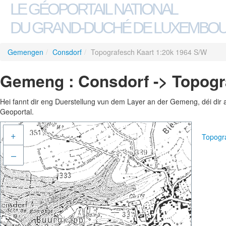
LE GÉOPORTAIL NATIONAL
DU GRAND-DUCHÉ DE LUXEMBO
Gemengen
/
Consdorf
/
Topografesch Kaart 1:20k 1964 S/W
Gemeng : Consdorf -> Topogr
Hei fannt dir eng Duerstellung vun dem Layer an der Gemeng, déi dir 
Geoportal.
+
Topogr
–