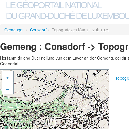
LE GÉOPORTAIL NATIONAL
DU GRAND-DUCHÉ DE LUXEMBO
Gemengen
/
Consdorf
/
Topografesch Kaart 1:20k 1979
Gemeng : Consdorf -> Topogr
Hei fannt dir eng Duerstellung vun dem Layer an der Gemeng, déi dir 
Geoportal.
+
Topogr
–