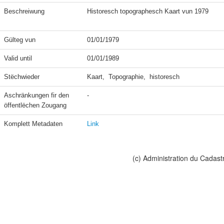
Beschreiwung
Historesch topographesch Kaart vun 1979 

Gülteg vun
01/01/1979
Valid until
01/01/1989
Stëchwieder
Kaart,  Topographie,  historesch
Aschränkungen fir den 
-
öffentlëchen Zougang
Komplett Metadaten
Link
(c) Administration du Cadast