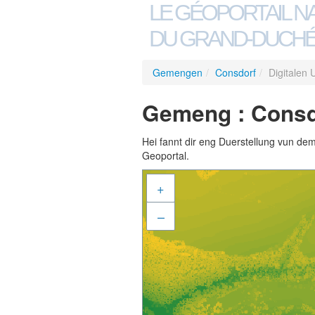
LE GÉOPORTAIL N
DU GRAND-DUCHÉ
Gemengen
/
Consdorf
/
Digitalen
Gemeng : Consdo
Hei fannt dir eng Duerstellung vun de
Geoportal.
+
–