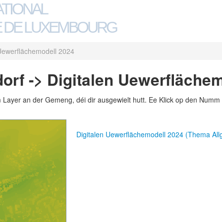
ATIONAL
 DE LUXEMBOURG
 Uewerflächemodell 2024
rf -> Digitalen Uewerflächem
m Layer an der Gemeng, déi dir ausgewielt hutt. Ee Klick op den Numm 
Digitalen Uewerflächemodell 2024 (Thema Al