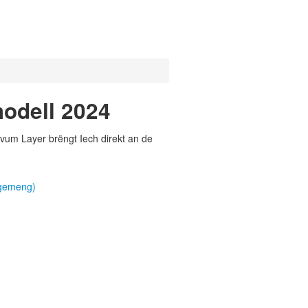
odell 2024
vum Layer brëngt Iech direkt an de
lgemeng)