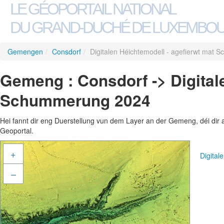
LE GÉOPORTAIL NATIONAL
DU GRAND-DUCHÉ DE LUXEMBO
Gemengen
/
Consdorf
/
Digitalen Héichtemodell - agefierwt mat
Gemeng : Consdorf -> Digital
Schummerung 2024
Hei fannt dir eng Duerstellung vun dem Layer an der Gemeng, déi dir 
Geoportal.
+
Digita
–