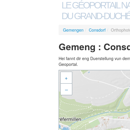
LE GÉOPORTAIL N
DU GRAND-DUCHÉ
Gemengen
/
Consdorf
/
Orthophot
Gemeng : Consdo
Hei fannt dir eng Duerstellung vun de
Geoportal.
+
–