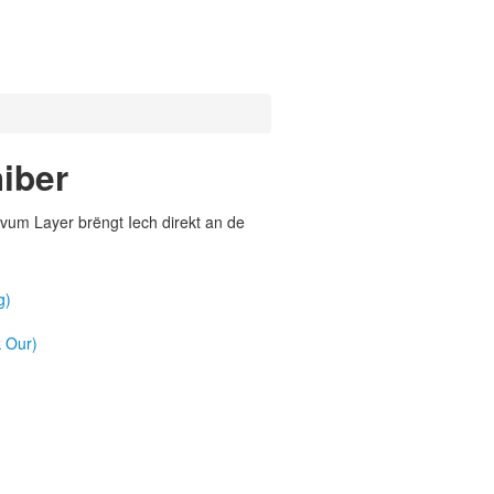
iber
vum Layer brëngt Iech direkt an de
g)
 Our)