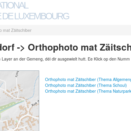
ATIONAL
 DE LUXEMBOURG
o mat Zäitschiber
rf -> Orthophoto mat Zäitsch
m Layer an der Gemeng, déi dir ausgewielt hutt. Ee Klick op den Numm 
Orthophoto mat Zäitschiber (Thema Allgemen
Orthophoto mat Zäitschiber (Thema Schoul)
Orthophoto mat Zäitschiber (Thema Naturpark