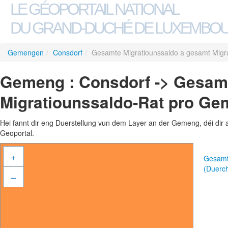
LE GÉOPORTAIL NATIONAL
DU GRAND-DUCHÉ DE LUXEMBO
Gemengen
/
Consdorf
/
Gesamte Migratiounssaldo a gesamt Migr
Gemeng : Consdorf -> Gesamt
Migratiounssaldo-Rat pro Ge
Hei fannt dir eng Duerstellung vun dem Layer an der Gemeng, déi dir 
Geoportal.
+
Gesamt
(Duerc
–