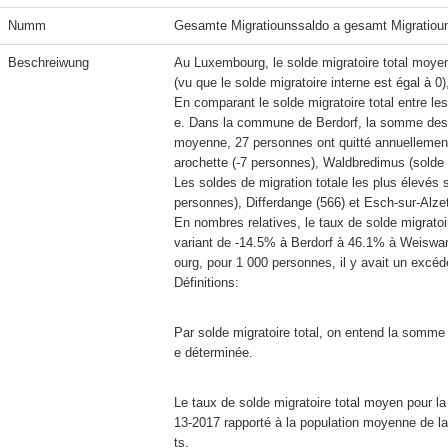
Numm
Gesamte Migratiounssaldo a gesamt Migratiou
Beschreiwung
Au Luxembourg, le solde migratoire total moyen
(vu que le solde migratoire interne est égal à 
En comparant le solde migratoire total entre le
e. Dans la commune de Berdorf, la somme des sol
moyenne, 27 personnes ont quitté annuellemen
arochette (-7 personnes), Waldbredimus (solde é
Les soldes de migration totale les plus élevé
personnes), Differdange (566) et Esch-sur-Alzett
En nombres relatives, le taux de solde migrato
variant de -14.5% à Berdorf à 46.1% à Weis
Définitions:
Par solde migratoire total, on entend la somme d
e déterminée.
Le taux de solde migratoire total moyen pour la 
13-2017 rapporté à la population moyenne de la 
ts.