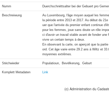
Numm
Duerchschnëttsalter bei der Gebuert pro Geme
Beschreiwung
Au Luxembourg, l'âge moyen auquel les femmes 
la période entre 2013 et 2017. Au début du 21e
uer que l'arrivée du premier enfant continue d'
pour les femmes, joue sans doute un rôle impor
ci d'avoir un travail stable avant de fonder un
vivre un certain temps à deux.

En observant la carte, on aperçoit que la part
ord. Cet âge varie entre 29.2 ans à Wiltz et 33
moyennes extrêmes.
Stëchwieder
Populatioun,  Bevëlkerung,  Geburt
Komplett Metadaten
Link
(c) Administration du Cadast