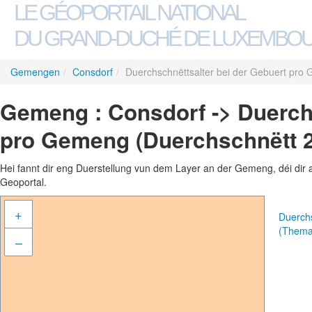
LE GÉOPORTAIL NATIONAL
DU GRAND-DUCHÉ DE LUXEMBO
Gemengen
/
Consdorf
/
Duerchschnëttsalter bei der Gebuert pro
Gemeng : Consdorf -> Duerchs
pro Gemeng (Duerchschnëtt 
Hei fannt dir eng Duerstellung vun dem Layer an der Gemeng, déi dir 
Geoportal.
+
Duerch
(Thema
–