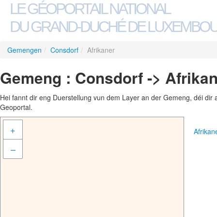
LE GÉOPORTAIL NATIONAL
DU GRAND-DUCHÉ DE LUXEMBO
Gemengen
/
Consdorf
/
Afrikaner
Gemeng : Consdorf -> Afrikan
Hei fannt dir eng Duerstellung vun dem Layer an der Gemeng, déi dir 
Geoportal.
+
Afrika
–