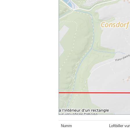
Numm
Loftbiller v