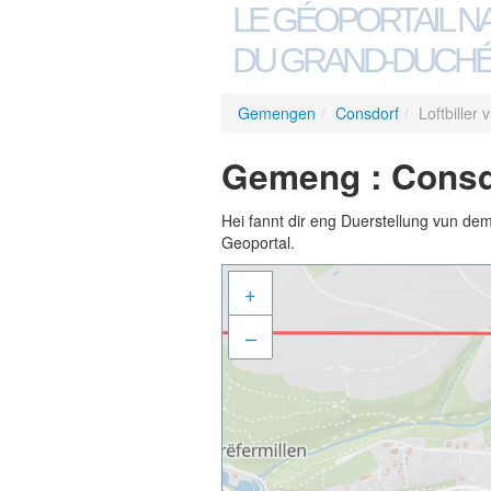
LE GÉOPORTAIL N
DU GRAND-DUCHÉ
Gemengen
/
Consdorf
/
Loftbiller
Gemeng : Consdor
Hei fannt dir eng Duerstellung vun de
Geoportal.
+
–