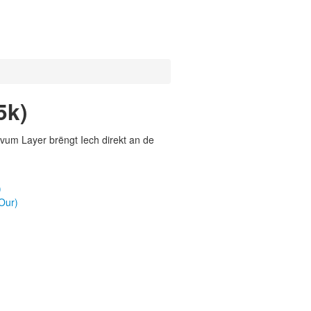
5k)
vum Layer brëngt Iech direkt an de
)
Our)