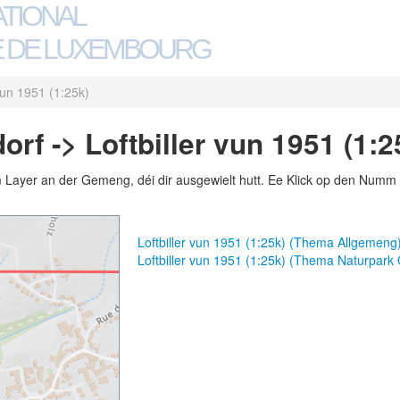
ATIONAL
 DE LUXEMBOURG
 vun 1951 (1:25k)
f -> Loftbiller vun 1951 (1:2
m Layer an der Gemeng, déi dir ausgewielt hutt. Ee Klick op den Numm 
Loftbiller vun 1951 (1:25k) (Thema Allgemeng
Loftbiller vun 1951 (1:25k) (Thema Naturpark 