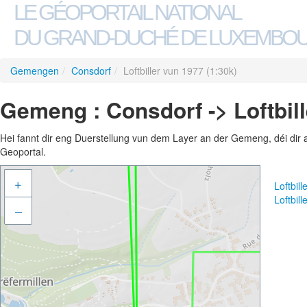
LE GÉOPORTAIL NATIONAL
DU GRAND-DUCHÉ DE LUXEMBO
Gemengen
/
Consdorf
/
Loftbiller vun 1977 (1:30k)
Gemeng : Consdorf -> Loftbill
Hei fannt dir eng Duerstellung vun dem Layer an der Gemeng, déi dir 
Geoportal.
+
Loftbil
Loftbil
–