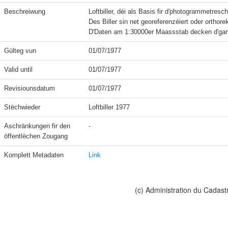
Beschreiwung
Loftbiller, déi als Basis fir d'photogrammetre
Des Biller sin net georeferenzéiert oder orthorekti
Gülteg vun
01/07/1977
Valid until
01/07/1977
Revisiounsdatum
01/07/1977
Stëchwieder
Loftbiller 1977
Aschränkungen fir den 
-
öffentlëchen Zougang
Komplett Metadaten
Link
(c) Administration du Cadast