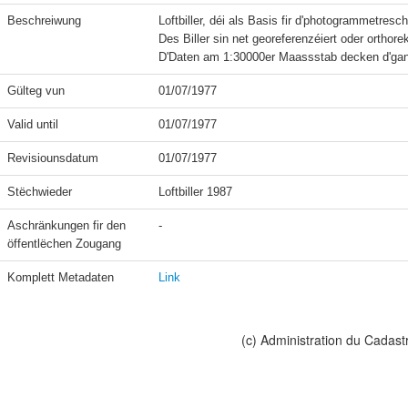
Beschreiwung
Loftbiller, déi als Basis fir d'photogrammetre
Des Biller sin net georeferenzéiert oder orthorekti
Gülteg vun
01/07/1977
Valid until
01/07/1977
Revisiounsdatum
01/07/1977
Stëchwieder
Loftbiller 1987
Aschränkungen fir den 
-
öffentlëchen Zougang
Komplett Metadaten
Link
(c) Administration du Cadast