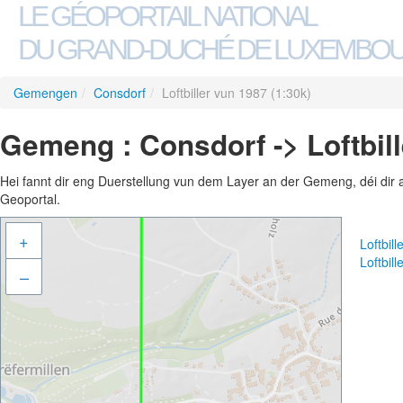
LE GÉOPORTAIL NATIONAL
DU GRAND-DUCHÉ DE LUXEMBO
Gemengen
/
Consdorf
/
Loftbiller vun 1987 (1:30k)
Gemeng : Consdorf -> Loftbill
Hei fannt dir eng Duerstellung vun dem Layer an der Gemeng, déi dir 
Geoportal.
+
Loftbil
Loftbil
–