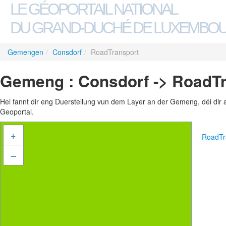
LE GÉOPORTAIL NATIONAL
DU GRAND-DUCHÉ DE LUXEMBO
Gemengen
/
Consdorf
/
RoadTransport
Gemeng : Consdorf -> RoadT
Hei fannt dir eng Duerstellung vun dem Layer an der Gemeng, déi dir 
Geoportal.
+
RoadTr
–