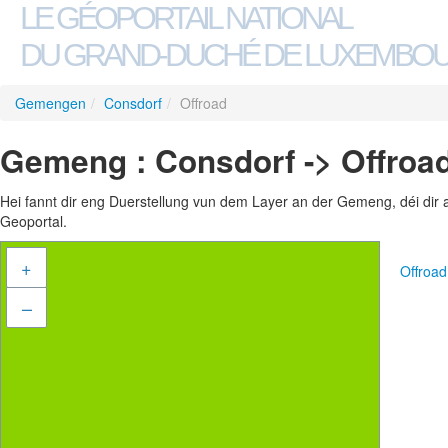
LE GÉOPORTAIL NATIONAL
DU GRAND-DUCHÉ DE LUXEMBO
Gemengen
/
Consdorf
/
Offroad
Gemeng : Consdorf -> Offroa
Hei fannt dir eng Duerstellung vun dem Layer an der Gemeng, déi dir 
Geoportal.
+
Offroa
–